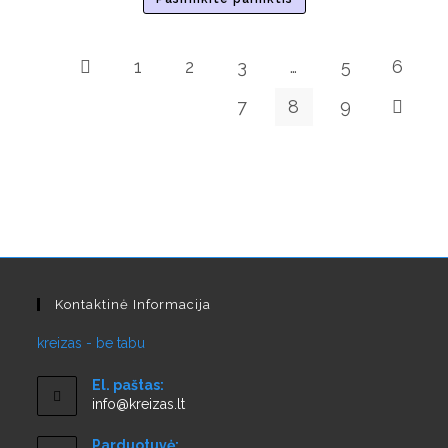
1
2
3
…
5
6
7
8
9
Kontaktinė Informacija
kreizas - be tabu
El. paštas:
info@kreizas.lt
Parduotuvė: