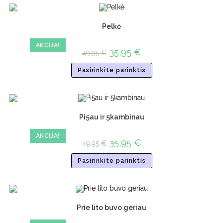
Pelkė
AKCIJA!
35,95
€
49,95
€
Pasirinkite parinktis
Pi5au ir 5kambinau
AKCIJA!
35,95
€
49,95
€
Pasirinkite parinktis
Prie lito buvo geriau