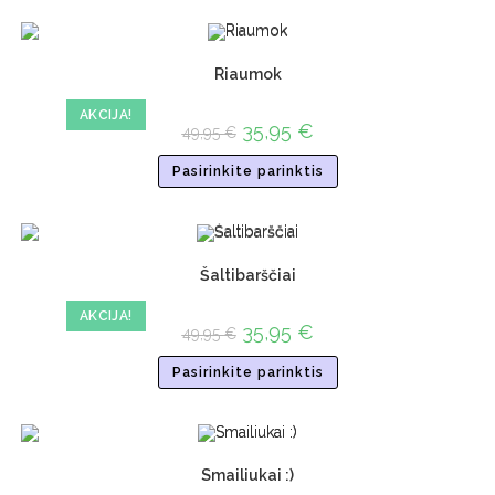
Riaumok
AKCIJA!
35,95
€
49,95
€
Pasirinkite parinktis
Šaltibarščiai
AKCIJA!
35,95
€
49,95
€
Pasirinkite parinktis
Smailiukai :)