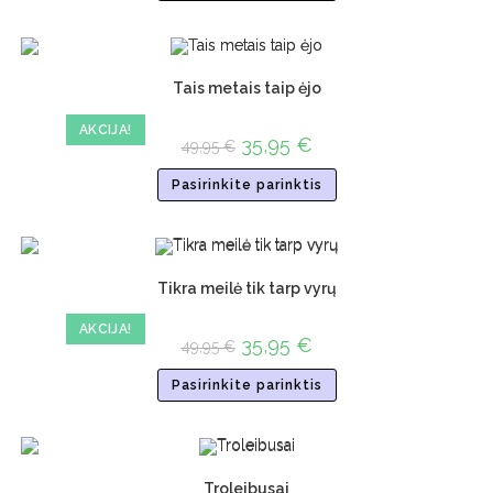
Tais metais taip ėjo
AKCIJA!
35,95
€
49,95
€
Pasirinkite parinktis
Tikra meilė tik tarp vyrų
AKCIJA!
35,95
€
49,95
€
Pasirinkite parinktis
Troleibusai