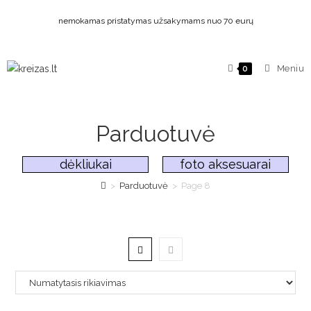
nemokamas pristatymas užsakymams nuo 70 eurų
Meniu
0
Parduotuvė
dėkliukai
foto aksesuarai
>
Parduotuvė
>
Page 8