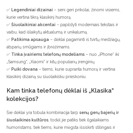
✅
Legendiniai dizainai
– seni geri prikolai, žinomi visiems,
kurie vertina tikrą klasikinį humorą.
✅
Šiuolaikiniai akcentai
– papildyti moderniais tekstais ir
vaibu, kad išlaikytų aktualumą ir unikalumą.
✅
Patikima apsauga
– dėklai pagaminti iš tvirtų medžiagų,
atsparių smūgiams ir įbrėžimams.
✅
Tinka įvairiems telefonų modeliams
– nuo „iPhone“ iki
„Samsung“, „Xiaomi“ ir kitų populiarių įrenginių.
✅
Puiki dovana
– tiems, kurie supranta humorą ir vertina
klasikinį dizainą su šiuolaikišku prieskoniu.
Kam tinka telefonų dėklai iš „Klasika“
kolekcijos?
Šie dėklai yra tobula kombinacija tarp
senų gerų bajerių ir
šiuolaikinės kultūros
, todėl jie patiks tiek ilgalaikiams
humoristams, tiek tiems, kurie mėgsta išsiskirti stilingais ir