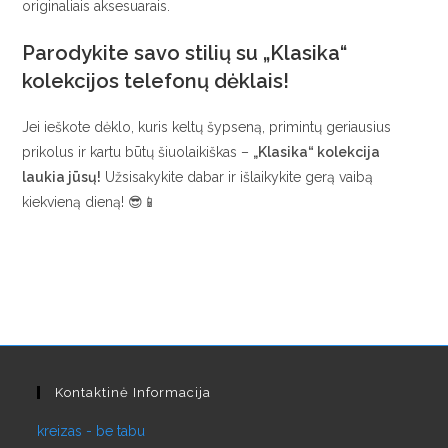
originaliais aksesuarais.
Parodykite savo stilių su „Klasika“
kolekcijos telefonų dėklais!
Jei ieškote dėklo, kuris keltų šypseną, primintų geriausius
prikolus ir kartu būtų šiuolaikiškas –
„Klasika“ kolekcija
laukia jūsų!
Užsisakykite dabar ir išlaikykite gerą vaibą
kiekvieną dieną! 😎📱
Kontaktinė Informacija
kreizas - be tabu