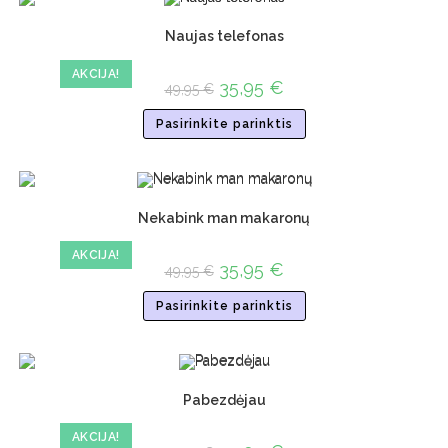
Naujas telefonas
AKCIJA!
35,95
€
49,95
€
Pasirinkite parinktis
Nekabink man makaronų
AKCIJA!
35,95
€
49,95
€
Pasirinkite parinktis
Pabezdėjau
AKCIJA!