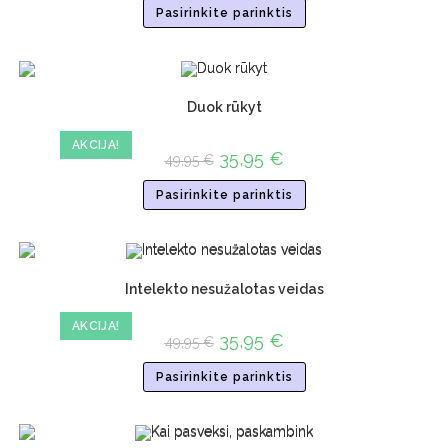
Pasirinkite parinktis
Duok rūkyt
AKCIJA!
35,95
€
49,95
€
Pasirinkite parinktis
Intelekto nesužalotas veidas
AKCIJA!
35,95
€
49,95
€
Pasirinkite parinktis