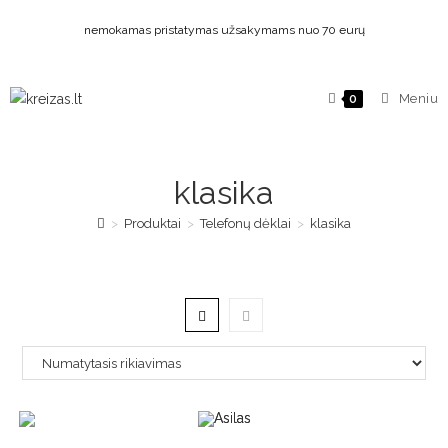
nemokamas pristatymas užsakymams nuo 70 eurų
Meniu
0
klasika
>
Produktai
>
Telefonų dėklai
>
klasika