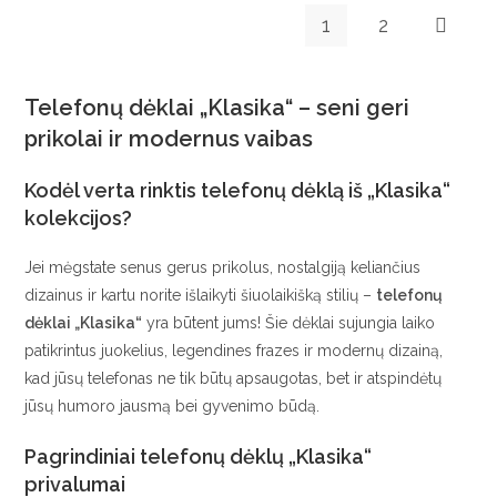
1
2
Telefonų dėklai „Klasika“ – seni geri
prikolai ir modernus vaibas
Kodėl verta rinktis telefonų dėklą iš „Klasika“
kolekcijos?
Jei mėgstate senus gerus prikolus, nostalgiją keliančius
dizainus ir kartu norite išlaikyti šiuolaikišką stilių –
telefonų
dėklai „Klasika“
yra būtent jums! Šie dėklai sujungia laiko
patikrintus juokelius, legendines frazes ir modernų dizainą,
kad jūsų telefonas ne tik būtų apsaugotas, bet ir atspindėtų
jūsų humoro jausmą bei gyvenimo būdą.
Pagrindiniai telefonų dėklų „Klasika“
privalumai