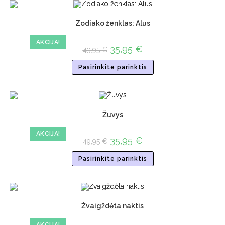
Zodiako ženklas: Alus
AKCIJA!
35,95
€
49,95
€
Pasirinkite parinktis
Žuvys
AKCIJA!
35,95
€
49,95
€
Pasirinkite parinktis
Žvaigždėta naktis
AKCIJA!