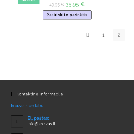
35,95
€
49,95
€
Pasirinkite parinktis
1
2
Kontaktinė Informacija
kreizas - be tabu
El. paštas:
info@kreizas.lt