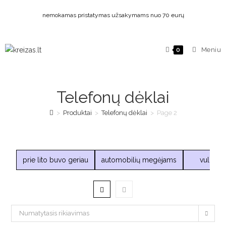
nemokamas pristatymas užsakymams nuo 70 eurų
Meniu
0
Telefonų dėklai
>
Produktai
>
Telefonų dėklai
>
Page 2
prie lito buvo geriau
automobilių megėjams
vulgarū
Numatytasis rikiavimas