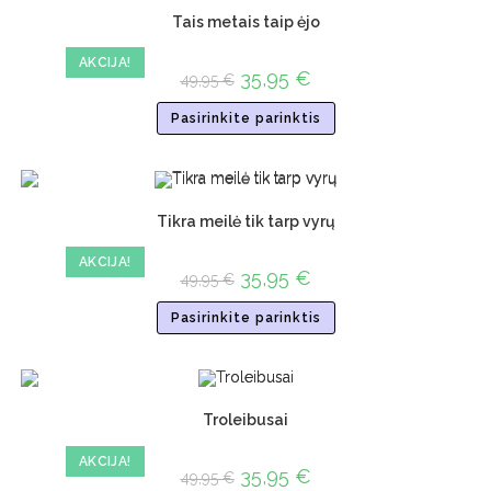
Tais metais taip ėjo
AKCIJA!
35,95
€
49,95
€
Pasirinkite parinktis
Tikra meilė tik tarp vyrų
AKCIJA!
35,95
€
49,95
€
Pasirinkite parinktis
Troleibusai
AKCIJA!
35,95
€
49,95
€