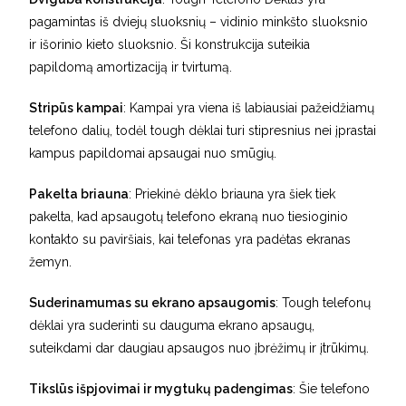
pagamintas iš dviejų sluoksnių – vidinio minkšto sluoksnio
ir išorinio kieto sluoksnio. Ši konstrukcija suteikia
papildomą amortizaciją ir tvirtumą.
Stripūs kampai
: Kampai yra viena iš labiausiai pažeidžiamų
telefono dalių, todėl tough dėklai turi stipresnius nei įprastai
kampus papildomai apsaugai nuo smūgių.
Pakelta briauna
: Priekinė dėklo briauna yra šiek tiek
pakelta, kad apsaugotų telefono ekraną nuo tiesioginio
kontakto su paviršiais, kai telefonas yra padėtas ekranas
žemyn.
Suderinamumas su ekrano apsaugomis
: Tough telefonų
dėklai yra suderinti su dauguma ekrano apsaugų,
suteikdami dar daugiau apsaugos nuo įbrėžimų ir įtrūkimų.
Tikslūs išpjovimai ir mygtukų padengimas
: Šie telefono