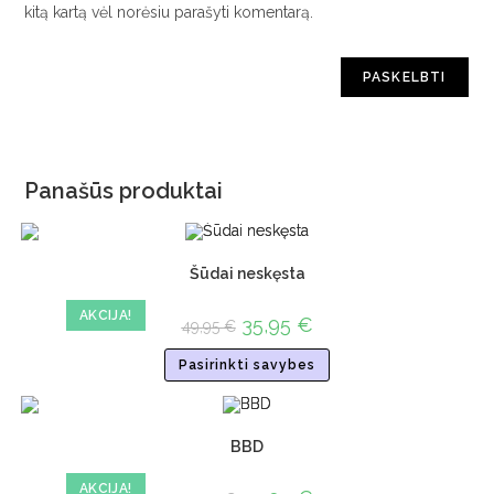
kitą kartą vėl norėsiu parašyti komentarą.
Panašūs produktai
Šūdai neskęsta
AKCIJA!
35,95
€
49,95
€
Pasirinkti savybes
BBD
AKCIJA!