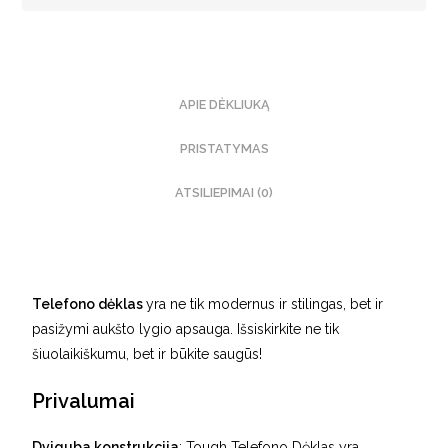
APIE DĖKLIUKĄ
PRISTATYMAS
ATSILIEPIMAI (0)
Telefono dėklas
yra ne tik modernus ir stilingas, bet ir
pasižymi aukšto lygio apsauga. Išsiskirkite ne tik
šiuolaikiškumu, bet ir būkite saugūs!
Privalumai
Dviguba konstrukcija
: Tough Telefono Dėklas yra