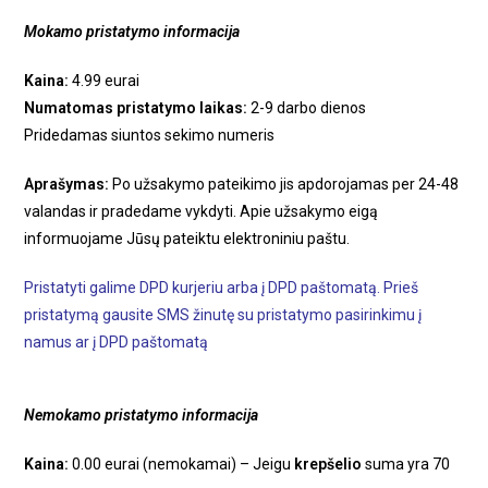
Mokamo pristatymo informacija
Kaina:
4.99 eurai
Numatomas pristatymo laikas:
2-9 darbo dienos
Pridedamas siuntos sekimo numeris
Aprašymas:
Po užsakymo pateikimo jis apdorojamas per 24-48
valandas ir pradedame vykdyti. Apie užsakymo eigą
informuojame Jūsų pateiktu elektroniniu paštu.
Pristatyti galime DPD kurjeriu arba į DPD paštomatą. Prieš
pristatymą gausite SMS žinutę su pristatymo pasirinkimu į
namus ar į DPD paštomatą
Nemokamo pristatymo informacija
Kaina:
0.00 eurai (nemokamai) – Jeigu
krepšelio
suma yra 70