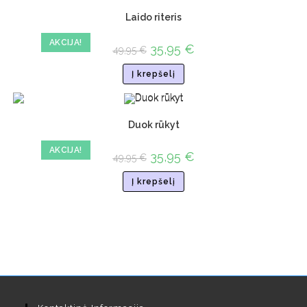
Laido riteris
AKCIJA!
35,95
€
49,95
€
Į krepšelį
Duok rūkyt
AKCIJA!
35,95
€
49,95
€
Į krepšelį