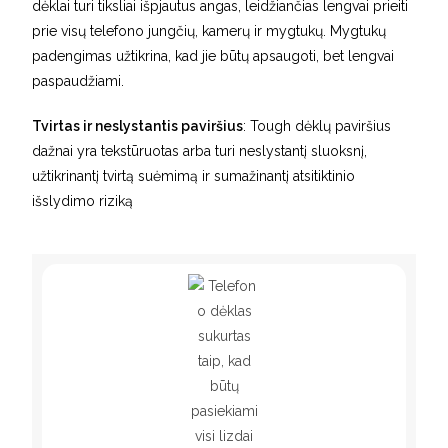
dėklai turi tiksliai išpjautus angas, leidžiančias lengvai prieiti
prie visų telefono jungčių, kamerų ir mygtukų. Mygtukų
padengimas užtikrina, kad jie būtų apsaugoti, bet lengvai
paspaudžiami.
Tvirtas ir neslystantis paviršius
: Tough dėklų paviršius
dažnai yra tekstūruotas arba turi neslystantį sluoksnį,
užtikrinantį tvirtą suėmimą ir sumažinantį atsitiktinio
išslydimo riziką