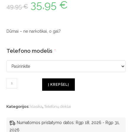
35,95
€
49,95
€
Dūmai – ne narkotikai, o gal?
Telefono modelis
*
Į KREPŠELĮ
Kategorijos:
klasika
,
Telefonų dėklai
Numatomos pristatymo datos: Rgp 18, 2026 - Rgp 31,
2026