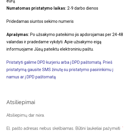
eurų.
Numatomas pristatymo laikas:
2-9 darbo dienos
Pridedamas siuntos sekimo numeris
Aprašymas:
Po užsakymo pateikimo jis apdorojamas per 24-48
valandas ir pradedame vykdyti. Apie užsakymo eigą
informuojame Jūsų pateiktu elektroniniu paštu.
Pristatyti galime DPD kurjeriu arba į DPD paštomatą. Prieš
pristatymą gausite SMS žinutę su pristatymo pasirinkimu į
namus ar į DPD paštomatą
Atsiliepimai
Atsiliepimų dar nėra.
El. pašto adresas nebus skelbiamas.
Būtini laukeliai pažymėti
*