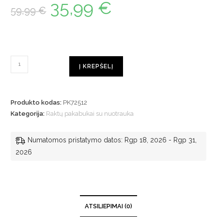
35,99
€
59,99
€
Į KREPŠELĮ
Produkto kodas:
PK72512
Kategorija:
Raktų pakabukai su nuotrauka
Numatomos pristatymo datos: Rgp 18, 2026 - Rgp 31,
2026
ATSILIEPIMAI (0)