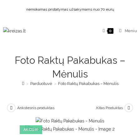
nemokamas pristatymas užsakymams nuo 70 eurų
Meniu
0
Foto Raktų Pakabukas –
Mėnulis
>
Parduotuvė
>
Foto Raktų Pakabukas – Mėnulis
Ankstesnis produktas
Kitas Produktas
AKCIJA!