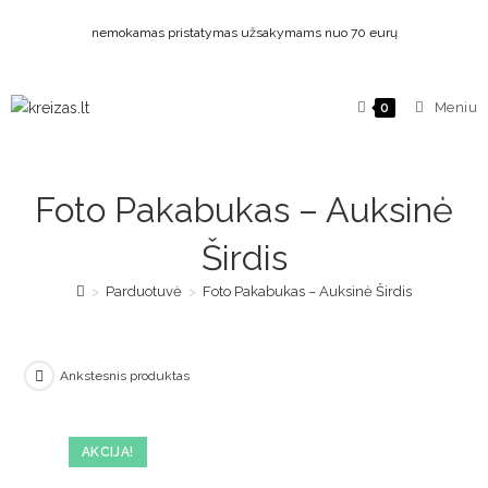
nemokamas pristatymas užsakymams nuo 70 eurų
Meniu
0
Foto Pakabukas – Auksinė
Širdis
>
Parduotuvė
>
Foto Pakabukas – Auksinė Širdis
Ankstesnis produktas
AKCIJA!