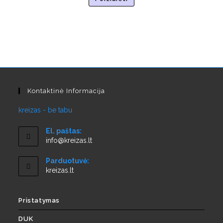
Kontaktinė Informacija
kreizas - be tabu
El. paštas:
info@kreizas.lt
Parduotuvė:
kreizas.lt
Pristatymas
DUK