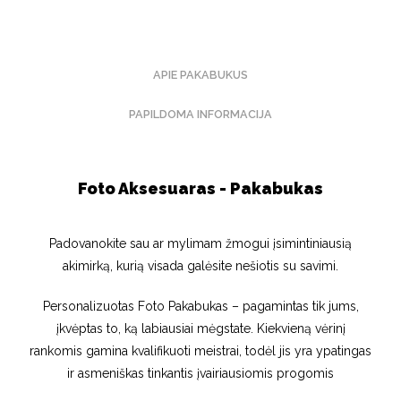
APIE PAKABUKUS
PAPILDOMA INFORMACIJA
Foto Aksesuaras - Pakabukas
Padovanokite sau ar mylimam žmogui įsimintiniausią
akimirką, kurią visada galėsite nešiotis su savimi.
Personalizuotas Foto Pakabukas – pagamintas tik jums,
įkvėptas to, ką labiausiai mėgstate. Kiekvieną vėrinį
rankomis gamina kvalifikuoti meistrai, todėl jis yra ypatingas
ir asmeniškas tinkantis įvairiausiomis progomis