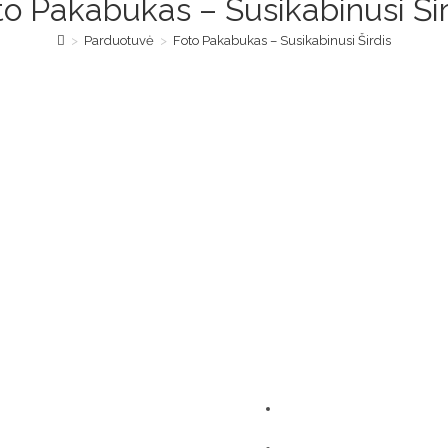
to Pakabukas – Susikabinusi Šir
>
Parduotuvė
>
Foto Pakabukas – Susikabinusi Širdis