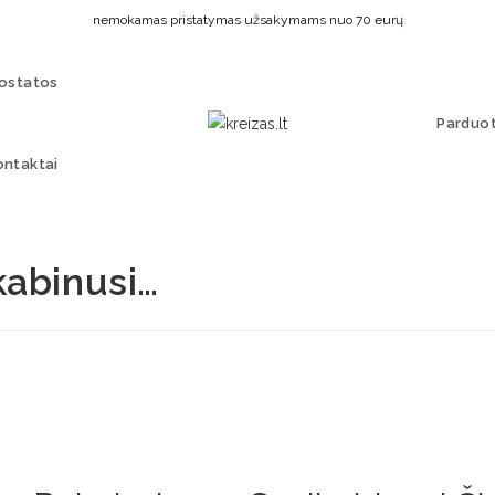
nemokamas pristatymas užsakymams nuo 70 eurų
uostatos
Parduo
ontaktai
kabinusi…