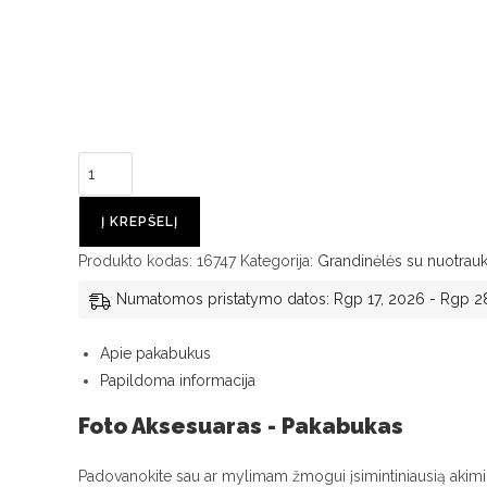
produkto
kiekis:
Foto
Į KREPŠELĮ
Pakabukas
Produkto kodas:
16747
Kategorija:
Grandinėlės su nuotrau
-
Numatomos pristatymo datos: Rgp 17, 2026 - Rgp 2
Susikabinusi
Širdis
Apie pakabukus
Papildoma informacija
Foto Aksesuaras - Pakabukas
Padovanokite sau ar mylimam žmogui įsimintiniausią akimirką