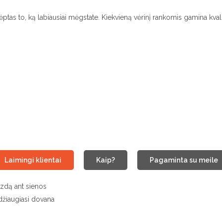
tas to, ką labiausiai mėgstate. Kiekvieną vėrinį rankomis gamina kvalifi
Laimingi klientai
Kaip?
Pagaminta su meile