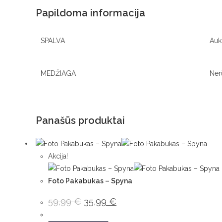
Papildoma informacija
SPALVA
Auk
MEDŽIAGA
Nerū
Panašūs produktai
Akcija!
Foto Pakabukas – Spyna
Original
Current
59,99
€
35,99
€
price
price
was:
is:
59,99 €.
35,99 €.